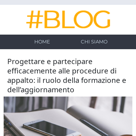
Skip
to
main
content
HOME
CHI SIAMO
Progettare e partecipare
efficacemente alle procedure di
appalto: il ruolo della formazione e
dell’aggiornamento